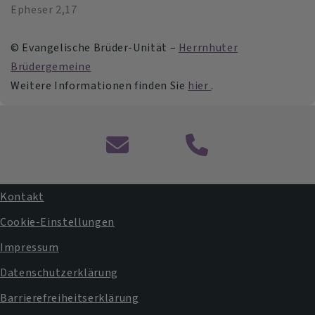
Epheser 2,17
© Evangelische Brüder-Unität –
Herrnhuter
Brüdergemeine
Weitere Informationen finden Sie
hier
.
Kontaktformular
Kontakt
Fußbereichsmenü
Cookie-Einstellungen
Impressum
Datenschutzerklärung
Barrierefreiheitserklärung