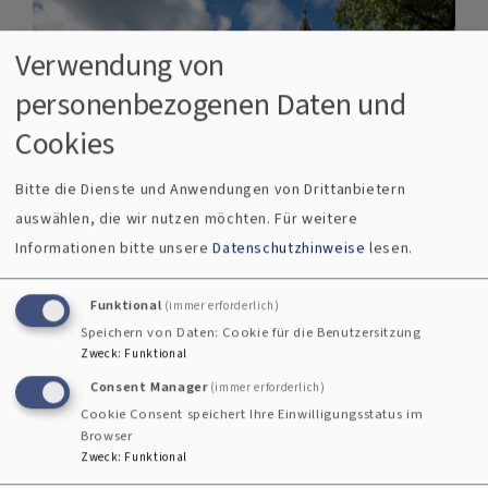
Verwendung von
personenbezogenen Daten und
Cookies
Bitte die Dienste und Anwendungen von Drittanbietern
auswählen, die wir nutzen möchten.
Für weitere
Informationen bitte unsere
Datenschutzhinweise
lesen.
Ausbildung zum / zur Kirchenführer/in
Funktional
(immer erforderlich)
Speichern von Daten: Cookie für die Benutzersitzung
Zweck
:
Funktional
Ab Oktober 2026 bietet das
Consent Manager
(immer erforderlich)
Erwachsenenbildungswerk in
Cookie Consent speichert Ihre Einwilligungsstatus im
Zusammenarbeit mit dem
Browser
Gottesdienstinstitut einen neuen
Zweck
:
Funktional
Ausbildungskurs zum / zur Kirchenführer/in