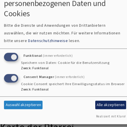
personenbezogenen Daten und
Cookies
Bitte die Dienste und Anwendungen von Drittanbietern
auswählen, die wir nutzen möchten.
Für weitere Informationen
bitte unsere
Datenschutzhinweise
lesen.
Funktional
Wörnitz · Erzberg
(immer erforderlich)
Speichern von Daten: Cookie für die Benutzersitzung
Zweck
:
Funktional
Consent Manager
(immer erforderlich)
Cookie Consent speichert Ihre Einwilligungsstatus im Browser
Zweck
:
Funktional
Auswahl akzeptieren
Alle akzeptieren
Realisiert mit Klaro!