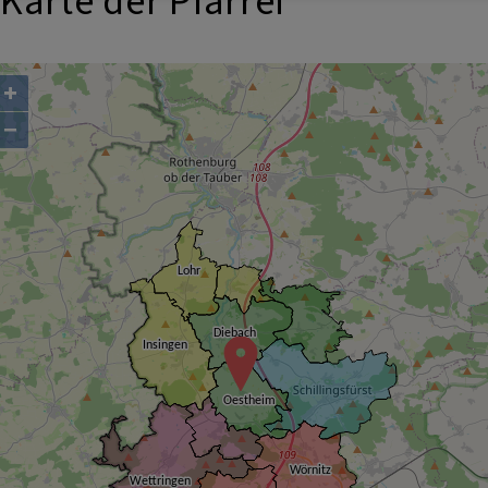
Karte der Pfarrei
+
−