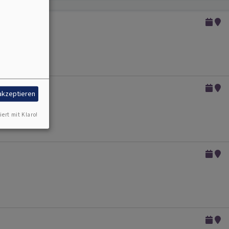
 akzeptieren
iert mit Klaro!