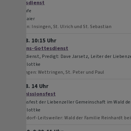
Gottesdienst
mit Taufe
Pfrin. Baier
Insingen
Insingen, St. Ulrich und St. Sebastian
So, 9.8. 10:15 Uhr
Missions-Gottesdienst
Gottesdienst, Predigt: Dave Jarsetz, Leiter der Liebenz
Pfr. Schlottke
Wettringen
Wettringen, St. Peter und Paul
So, 9.8. 14 Uhr
Waldmissionsfest
Missionsfest der Liebenzeller Gemeinschaft im Wald der
Pfr. Schlottke
Schnelldorf-Leitsweiler
Wald der Familie Reinhardt bei