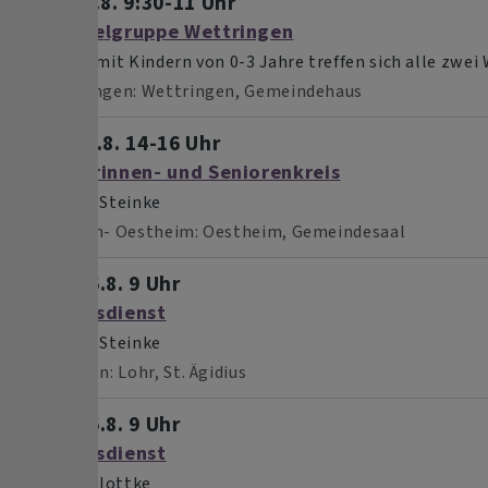
Di, 11.8. 9:30-11 Uhr
Krabbelgruppe Wettringen
Eltern mit Kindern von 0-3 Jahre treffen sich alle zwei
Wettringen
Wettringen, Gemeindehaus
Mi, 12.8. 14-16 Uhr
Seniorinnen- und Seniorenkreis
Diakon Steinke
Diebach- Oestheim
Oestheim, Gemeindesaal
So, 16.8. 9 Uhr
Gottesdienst
Diakon Steinke
Insingen
Lohr, St. Ägidius
So, 16.8. 9 Uhr
Gottesdienst
Pfr. Schlottke