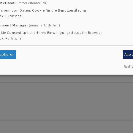
unktional
(immer erforderlich)
ichern von Daten: Cookie für die Benutzersitzung
ck
:
Funktional
onsent Manager
(immer erforderlich)
kie Consent speichert Ihre Einwilligungsstatus im Browser
ck
:
Funktional
eptieren
Alle
Realis