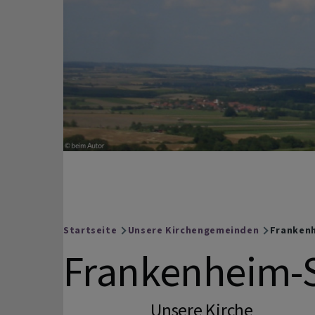
Startseite
Unsere Kirchengemeinden
Frankenh
Breadcrumb
Frankenheim-Sc
Unsere Kirche