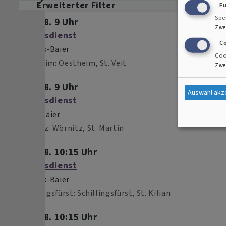
Erweiterter Filter
F
Spe
So, 9.8. 9 Uhr
Zwe
Gottesdienst
C
Pfr. Bek-Baier
Coo
Oestheim
Oestheim, St. Veit
Zwe
So, 9.8. 9 Uhr
Auswahl akz
Gottesdienst
Pfrin. Baier
Wörnitz
Wörnitz, St. Martin
So, 9.8. 10:15 Uhr
Gottesdienst
Pfr. Bek-Baier
Schillingsfürst
Schillingsfürst, St. Kilian
So, 9.8. 10:15 Uhr