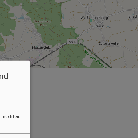
nd
n möchten.