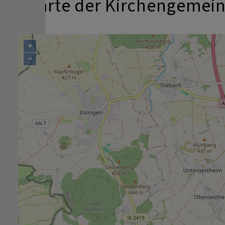
Karte der Kirchengemein
+
−